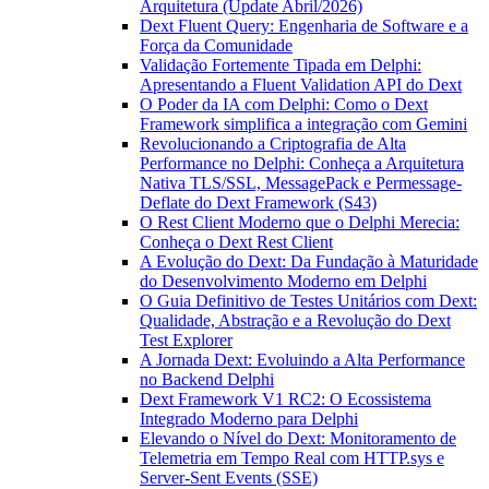
Arquitetura (Update Abril/2026)
Dext Fluent Query: Engenharia de Software e a
Força da Comunidade
Validação Fortemente Tipada em Delphi:
Apresentando a Fluent Validation API do Dext
O Poder da IA com Delphi: Como o Dext
Framework simplifica a integração com Gemini
Revolucionando a Criptografia de Alta
Performance no Delphi: Conheça a Arquitetura
Nativa TLS/SSL, MessagePack e Permessage-
Deflate do Dext Framework (S43)
O Rest Client Moderno que o Delphi Merecia:
Conheça o Dext Rest Client
A Evolução do Dext: Da Fundação à Maturidade
do Desenvolvimento Moderno em Delphi
O Guia Definitivo de Testes Unitários com Dext:
Qualidade, Abstração e a Revolução do Dext
Test Explorer
A Jornada Dext: Evoluindo a Alta Performance
no Backend Delphi
Dext Framework V1 RC2: O Ecossistema
Integrado Moderno para Delphi
Elevando o Nível do Dext: Monitoramento de
Telemetria em Tempo Real com HTTP.sys e
Server-Sent Events (SSE)