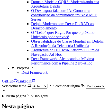
Domain Model e CQRS: Modernizando sua
Arquitetura Delphi
O Dext agora fala com IA: Como uma
contribuição da comunidade trouxe o MCP
Server
Delphi Moderno com Dext: Do RAD ao
Desacoplamento
O "Leão" quer Rugir: Por que o próximo
Unicórnio pode ser você
Observabilidade de Classe Mundial em Delphi:
A Revolução da Telemetria Unificada
Arquitetura de UI Cross-Platform: O Fim da
Navegação Ad-Hoc
Dext Framework: Alcançando a Máxima
Performance com a Pipeline Zero-Alloc
Projetos
Dext Framework
GitHub
LinkedIn
Selecionar tema
Selecionar língua
Nesta página
Visão geral
Nesta página