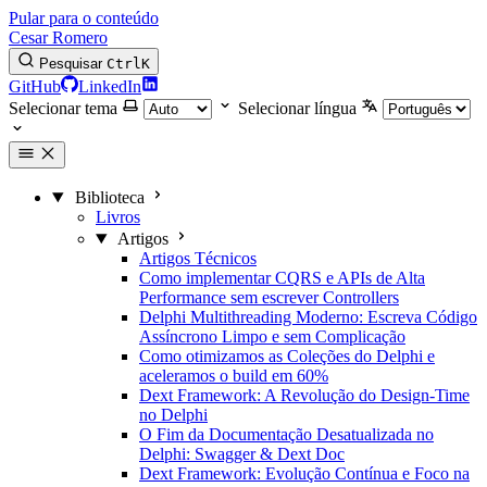
Pular para o conteúdo
Cesar Romero
Pesquisar
Ctrl
K
GitHub
LinkedIn
Selecionar tema
Selecionar língua
Biblioteca
Livros
Artigos
Artigos Técnicos
Como implementar CQRS e APIs de Alta
Performance sem escrever Controllers
Delphi Multithreading Moderno: Escreva Código
Assíncrono Limpo e sem Complicação
Como otimizamos as Coleções do Delphi e
aceleramos o build em 60%
Dext Framework: A Revolução do Design-Time
no Delphi
O Fim da Documentação Desatualizada no
Delphi: Swagger & Dext Doc
Dext Framework: Evolução Contínua e Foco na