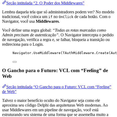
Seção intitulada “2. O Poder dos Middlewares”
Lembra daquela tela que só administradores podem ver? No modelo
tradicional, você coloca um
no
de cada botão. Com o
if
OnClick
Navigator, você usa
Middlewares
.
Você define uma regra global:
“Todas as rotas marcadas como
Admin precisam de autenticação”
. O Navigator intercepta o pedido
de navegação, verifica a regra e, se falhar, bloqueia a transição ou
redireciona para o Login.
Navigator.UseMiddleware(TAuthMiddleware.Create(Aut
O Gancho para o Futuro: VCL com “Feeling” de
Web
Seção intitulada “O Gancho para o Futuro: VCL com “Feeling”
de Web”
Talvez o maior benefício oculto do Navigator seja como ele
aproxima seu código Delphi das arquiteturas Web modernas. Ao
usar Middlewares em um pipeline de navegação, você está
estruturando seu sistema de uma forma que se assemelha muito a