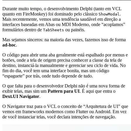
Durante muito tempo, o desenvolvimento Delphi (tanto em VCL
quanto em FireMonkey) foi dominado pelo clássico
.
ShowModal
Mais recentemente, vemos uma tendência saudável em direção a
interfaces baseadas em Abas ou MDI Moderno, onde “acoplamos”
formulários dentro de
ou painéis.
TabSheets
Mas sejamos sinceros: na maioria das vezes, fazemos isso de forma
ad-hoc
.
O código para abrir uma aba geralmente está espalhado por menus e
botões, onde a tela de origem precisa conhecer a classe da tela de
destino, instanciá-la manualmente e gerenciar seu ciclo de vida. No
fim do dia, você tem uma interface bonita, mas um código
“espaguete” por trás, onde tudo depende de tudo.
O que falta para o desenvolvedor Delphi não é uma nova forma de
exibir telas, mas sim um
Pattern para UI
. É aqui que entra o
Dext.UI Navigator
.
O Navigator traz para o VCL o conceito de “Arquitetura de UI” que
vemos em frameworks modernos como Flutter ou Android. Em vez
de você instanciar telas, você declara intenções de navegação.