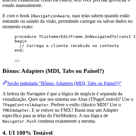
estado manualmente.
E com o hook
, suas telas sabem quando estão
INavigationAware
entrando ou saindo da visão, permitindo carregar ou salvar dados no
momento exato:
procedure
TCustomerEditFrame.OnNavigatedTo
(
const
 C
begin
// Carrega o cliente recebido no contexto
end
;
Bônus: Adapters (MDI, Tabs ou Painel?)
Seção intitulada “Bônus: Adapters (MDI, Tabs ou Painel?)”
A beleza do Navigator é que a lógica de negócio é separada da
visualização. Quer que seu sistema use Abas (TPageControl)? Use o
. Prefere o estilo clássico MDI? Use o
TPageControlAdapter
. E se estiver no FMX? Basta usar um Adapter
TMDIAdapter
específico para as telas do FireMonkey. A sua lógica de
continua exatamente a mesma.
Navigator.Push
4. UI 100% Testável