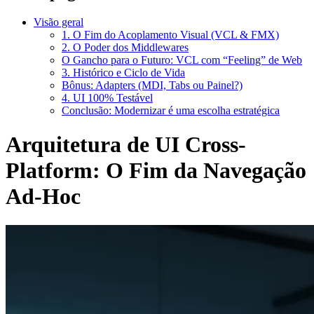
Visão geral
1. O Fim do Acoplamento Visual (VCL & FMX)
2. O Poder dos Middlewares
O Gancho para o Futuro: VCL com “Feeling” de Web
3. Histórico e Ciclo de Vida
Bônus: Adapters (MDI, Tabs ou Painel?)
4. UI 100% Testável
Conclusão: Modernizar é uma escolha estratégica
Arquitetura de UI Cross-
Platform: O Fim da Navegação
Ad-Hoc