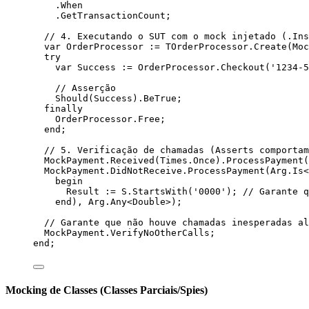
.When
.GetTransactionCount;
// 4. Executando o SUT com o mock injetado (.Ins
var
 OrderProcessor := TOrderProcessor.Create(Moc
try
var
 Success := OrderProcessor.Checkout(
'
1234-5
// Asserção
Should(Success).BeTrue;
finally
OrderProcessor.Free;
end
;
// 5. Verificação de chamadas (Asserts comportam
MockPayment.Received(Times.Once).ProcessPayment(
MockPayment.DidNotReceive.ProcessPayment(Arg.
Is
<
begin
Result
 := S.StartsWith(
'
0000
'
); 
// Garante q
end
), Arg.Any<
Double
>);
// Garante que não houve chamadas inesperadas al
MockPayment.VerifyNoOtherCalls;
end
;
Mocking de Classes (Classes Parciais/Spies)