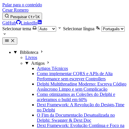
Pular para o conteúdo
Cesar Romero
Pesquisar
Ctrl
K
GitHub
LinkedIn
Selecionar tema
Selecionar língua
Biblioteca
Livros
Artigos
Artigos Técnicos
Como implementar CQRS e APIs de Alta
Performance sem escrever Controllers
Delphi Multithreading Moderno: Escreva Código
Assíncrono Limpo e sem Complicação
Como otimizamos as Coleções do Delphi e
aceleramos o build em 60%
Dext Framework: A Revolução do Design-Time
no Delphi
O Fim da Documentação Desatualizada no
Delphi: Swagger & Dext Doc
Dext Framework: Evolução Contínua e Foco na