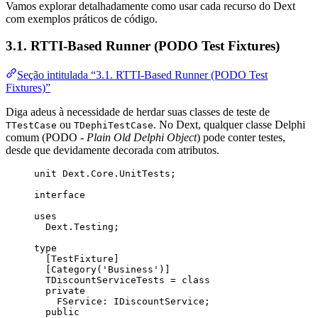
Vamos explorar detalhadamente como usar cada recurso do Dext
com exemplos práticos de código.
3.1. RTTI-Based Runner (PODO Test Fixtures)
Seção intitulada “3.1. RTTI-Based Runner (PODO Test
Fixtures)”
Diga adeus à necessidade de herdar suas classes de teste de
ou
. No Dext, qualquer classe Delphi
TTestCase
TDephiTestCase
comum (PODO -
Plain Old Delphi Object
) pode conter testes,
desde que devidamente decorada com atributos.
unit
 Dext.Core.UnitTests;
interface
uses
Dext.Testing;
type
[TestFixture]
[Category(
'
Business
'
)]
TDiscountServiceTests = 
class
private
FService: IDiscountService;
public