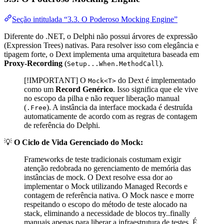
Seção intitulada “3.3. O Poderoso Mocking Engine”
Diferente do .NET, o Delphi não possui árvores de expressão
(Expression Trees) nativas. Para resolver isso com elegância e
tipagem forte, o Dext implementa uma arquitetura baseada em
Proxy-Recording
(
).
Setup...When.MethodCall
[!IMPORTANT] O
do Dext é implementado
Mock<T>
como um
Record Genérico
. Isso significa que ele vive
no escopo da pilha e não requer liberação manual
(
). A instância da interface mockada é destruída
.Free
automaticamente de acordo com as regras de contagem
de referência do Delphi.
💡
O Ciclo de Vida Gerenciado do Mock
:
Frameworks de teste tradicionais costumam exigir
atenção redobrada no gerenciamento de memória das
instâncias de mock. O Dext resolve essa dor ao
implementar o Mock
utilizando Managed Records e
contagem de referência nativa. O Mock nasce e morre
respeitando o escopo do método de teste alocado na
stack, eliminando a necessidade de blocos try..finally
manuais apenas para liberar a infraestrutura de testes. É