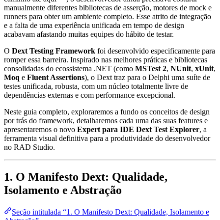
manualmente diferentes bibliotecas de asserção, motores de mock e
runners para obter um ambiente completo. Esse atrito de integração
e a falta de uma experiência unificada em tempo de design
acabavam afastando muitas equipes do hábito de testar.
O
Dext Testing Framework
foi desenvolvido especificamente para
romper essa barreira. Inspirado nas melhores práticas e bibliotecas
consolidadas do ecossistema .NET (como
MSTest 2
,
NUnit
,
xUnit
,
Moq
e
Fluent Assertions
), o Dext traz para o Delphi uma suíte de
testes unificada, robusta, com um núcleo totalmente livre de
dependências externas e com performance excepcional.
Neste guia completo, exploraremos a fundo os conceitos de design
por trás do framework, detalharemos cada uma das suas features e
apresentaremos o novo
Expert para IDE Dext Test Explorer
, a
ferramenta visual definitiva para a produtividade do desenvolvedor
no RAD Studio.
1. O Manifesto Dext: Qualidade,
Isolamento e Abstração
Seção intitulada “1. O Manifesto Dext: Qualidade, Isolamento e