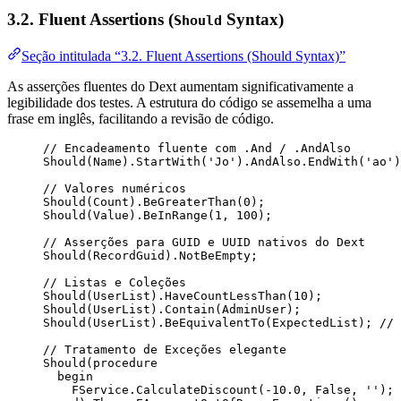
3.2. Fluent Assertions (
Syntax)
Should
Seção intitulada “3.2. Fluent Assertions (Should Syntax)”
As asserções fluentes do Dext aumentam significativamente a
legibilidade dos testes. A estrutura do código se assemelha a uma
frase em inglês, facilitando a revisão de código.
// Encadeamento fluente com .And / .AndAlso
Should(
Name
).StartWith(
'
Jo
'
).AndAlso.EndWith(
'
ao
'
)
// Valores numéricos
Should(Count).BeGreaterThan(
0
);
Should(Value).BeInRange(
1
, 
100
);
// Asserções para GUID e UUID nativos do Dext
Should(RecordGuid).NotBeEmpty;
// Listas e Coleções
Should(UserList).HaveCountLessThan(
10
);
Should(UserList).Contain(AdminUser);
Should(UserList).BeEquivalentTo(ExpectedList); 
// 
// Tratamento de Exceções elegante
Should(procedure
begin
FService.CalculateDiscount(-
10.0
, 
False
, 
''
); 