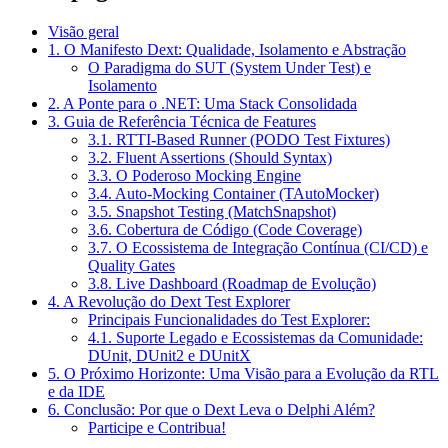
Visão geral
1. O Manifesto Dext: Qualidade, Isolamento e Abstração
O Paradigma do SUT (System Under Test) e
Isolamento
2. A Ponte para o .NET: Uma Stack Consolidada
3. Guia de Referência Técnica de Features
3.1. RTTI-Based Runner (PODO Test Fixtures)
3.2. Fluent Assertions (Should Syntax)
3.3. O Poderoso Mocking Engine
3.4. Auto-Mocking Container (TAutoMocker)
3.5. Snapshot Testing (MatchSnapshot)
3.6. Cobertura de Código (Code Coverage)
3.7. O Ecossistema de Integração Contínua (CI/CD) e
Quality Gates
3.8. Live Dashboard (Roadmap de Evolução)
4. A Revolução do Dext Test Explorer
Principais Funcionalidades do Test Explorer:
4.1. Suporte Legado e Ecossistemas da Comunidade:
DUnit, DUnit2 e DUnitX
5. O Próximo Horizonte: Uma Visão para a Evolução da RTL
e da IDE
6. Conclusão: Por que o Dext Leva o Delphi Além?
Participe e Contribua!