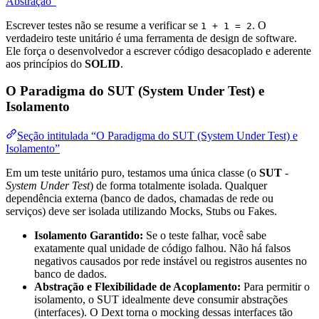
Abstração”
Escrever testes não se resume a verificar se
. O
1 + 1 = 2
verdadeiro teste unitário é uma ferramenta de design de software.
Ele força o desenvolvedor a escrever código desacoplado e aderente
aos princípios do
SOLID
.
O Paradigma do SUT (System Under Test) e
Isolamento
Seção intitulada “O Paradigma do SUT (System Under Test) e
Isolamento”
Em um teste unitário puro, testamos uma única classe (o
SUT
-
System Under Test
) de forma totalmente isolada. Qualquer
dependência externa (banco de dados, chamadas de rede ou
serviços) deve ser isolada utilizando Mocks, Stubs ou Fakes.
Isolamento Garantido:
Se o teste falhar, você sabe
exatamente qual unidade de código falhou. Não há falsos
negativos causados por rede instável ou registros ausentes no
banco de dados.
Abstração e Flexibilidade de Acoplamento:
Para permitir o
isolamento, o SUT idealmente deve consumir abstrações
(interfaces). O Dext torna o mocking dessas interfaces tão