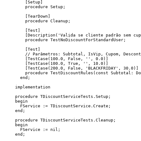
[Setup]
procedure
Setup
;
[TearDown]
procedure
Cleanup
;
[Test]
[Description(
'
Valida se cliente padrão sem cup
procedure
TestNoDiscountForStandardUser
;
[Test]
// Parâmetros: Subtotal, IsVip, Cupom, Descont
[TestCase(
100.0
, 
False
, 
''
, 
0.0
)]
[TestCase(
100.0
, 
True
, 
''
, 
10.0
)]
[TestCase(
200.0
, 
False
, 
'
BLACKFRIDAY
'
, 
30.0
)]
procedure
TestDiscountRules
(
const
 Subtotal: 
Do
end
;
implementation
procedure
TDiscountServiceTests.Setup
;
begin
FService := TDiscountService.Create;
end
;
procedure
TDiscountServiceTests.Cleanup
;
begin
FService := 
nil
;
end
;