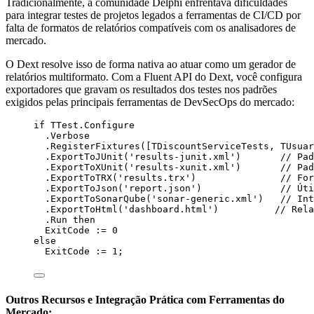
Tradicionalmente, a comunidade Delphi enfrentava dificuldades
para integrar testes de projetos legados a ferramentas de CI/CD por
falta de formatos de relatórios compatíveis com os analisadores de
mercado.
O Dext resolve isso de forma nativa ao atuar como um gerador de
relatórios multiformato. Com a Fluent API do Dext, você configura
exportadores que gravam os resultados dos testes nos padrões
exigidos pelas principais ferramentas de DevSecOps do mercado:
if
 TTest.Configure
.Verbose
.RegisterFixtures([TDiscountServiceTests, TUsuar
.ExportToJUnit(
'
results-junit.xml
'
)       
// Pad
.ExportToXUnit(
'
results-xunit.xml
'
)       
// Pad
.ExportToTRX(
'
results.trx
'
)               
// For
.ExportToJson(
'
report.json
'
)              
// Úti
.ExportToSonarQube(
'
sonar-generic.xml
'
)   
// Int
.ExportToHtml(
'
dashboard.html
'
)          
// Rela
.Run 
then
ExitCode := 
0
else
ExitCode := 
1
;
Outros Recursos e Integração Prática com Ferramentas do
Mercado: