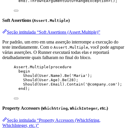
end
).Throw<EArgumentOutOfRangeException>();
Soft Assertions (
)
Assert.Multiple
Seção intitulada “Soft Assertions (Assert.Multiple)”
Por padrão, um erro em uma asserção interrompe a execução do
teste imediatamente. Com o
, você pode agrupar
Assert.Multiple
várias asserções. O Runner executará todas elas e reportará
detalhadamente quais falharam no final do bloco.
Assert
.Multiple(procedure
begin
Should(User.
Name
).Be(
'
Maria
'
);
Should(User.Age).Be(
28
);
Should(User.Email).Contain(
'
@company.com
'
);
end
);
Property Accessors (
,
, etc.)
WhichString
WhichInteger
Seção intitulada “Property Accessors (WhichString,
WhichInteger, etc.)”