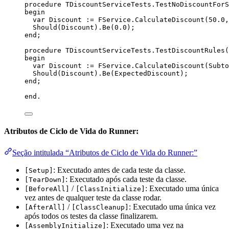
procedure
TDiscountServiceTests.TestNoDiscountForS
begin
var
 Discount := FService.CalculateDiscount(
50.0
,
Should(Discount).Be(
0.0
);
end
;
procedure
TDiscountServiceTests.TestDiscountRules
(
begin
var
 Discount := FService.CalculateDiscount(Subto
Should(Discount).Be(ExpectedDiscount);
end
;
end
.
Atributos de Ciclo de Vida do Runner:
Seção intitulada “Atributos de Ciclo de Vida do Runner:”
: Executado antes de cada teste da classe.
[Setup]
: Executado após cada teste da classe.
[TearDown]
/
: Executado uma única
[BeforeAll]
[ClassInitialize]
vez antes de qualquer teste da classe rodar.
/
: Executado uma única vez
[AfterAll]
[ClassCleanup]
após todos os testes da classe finalizarem.
: Executado uma vez na
[AssemblyInitialize]