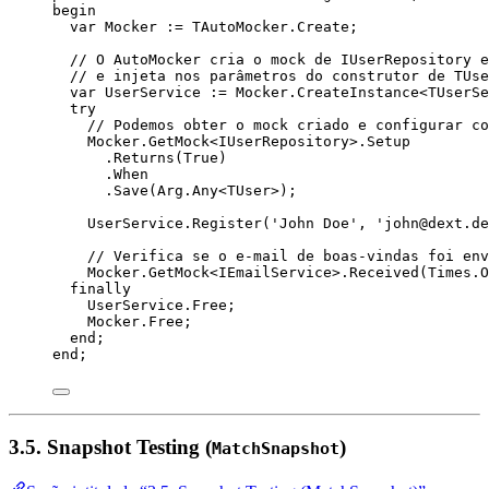
begin
var
 Mocker := TAutoMocker.Create;
// O AutoMocker cria o mock de IUserRepository e
// e injeta nos parâmetros do construtor de TUse
var
 UserService := Mocker.CreateInstance<TUserSe
try
// Podemos obter o mock criado e configurar co
Mocker.GetMock<IUserRepository>.Setup
.Returns(
True
)
.When
.Save(Arg.Any<TUser>);
UserService.
Register
(
'
John Doe
'
, 
'
john@dext.de
// Verifica se o e-mail de boas-vindas foi env
Mocker.GetMock<IEmailService>.Received(Times.O
finally
UserService.Free;
Mocker.Free;
end
;
end
;
3.5. Snapshot Testing (
)
MatchSnapshot