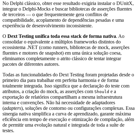
No Delphi clássico, obter esse resultado exigiria instalar o DUnitX,
integrar o Delphi-Mocks e buscar bibliotecas de asserções fluentes
de terceiros — o que frequentemente gera conflitos de
compatibilidade, acoplamento de dependências pesadas e uma
experiência de desenvolvimento inconsistente.
O
Dext Testing unifica toda essa stack de forma nativa
. Ao
consolidar o equivalente a múltiplos frameworks distintos do
ecossistema .NET (como runners, bibliotecas de mock, asserções
fluentes e motores de snapshot) em uma única solução coesa,
eliminamos completamente o atrito clássico de tentar integrar
pacotes de diferentes autores.
Todas as funcionalidades do Dext Testing foram projetadas desde o
primeiro dia para trabalhar em perfeita harmonia e de forma
totalmente integrada. Isso significa que a declaração do teste com
atributos, a criação do mock, as asserções com
e a
Should
exportação de relatórios compartilham a mesma infraestrutura
interna e convenções. Não há necessidade de adaptadores
(
adapters
), soluções de contorno ou configurações complexas. Essa
sinergia nativa simplifica a curva de aprendizado, garante máxima
eficiência em tempo de execução e otimização de compilação, além
de permitir uma evolução natural e integrada de toda a suíte de
testes.