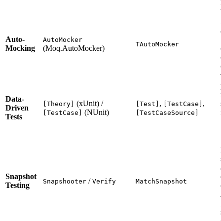
Auto-
AutoMocker
TAutoMocker
Mocking
(Moq.AutoMocker)
Data-
(xUnit) /
,
,
[Theory]
[Test]
[TestCase]
Driven
(NUnit)
[TestCase]
[TestCaseSource]
Tests
Snapshot
/
Snapshooter
Verify
MatchSnapshot
Testing