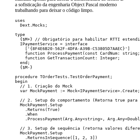
a sofisticação da engenharia Object Pascal moderno
trabalhando para deixar o código limpo.
uses
Dext.Mocks;
type
{$M+}
// Obrigatório para habilitar RTTI estendi
IPaymentService = 
interface
[
'
{8F4E6B20-562F-4DFA-A39B-C53805D7AAEC}
'
]
function
ProcessPayment
(
const
 CardNum: 
string
;
function
GetTransactionCount
: 
Integer
;
end
;
{$M-}
procedure
TOrderTests.TestOrderPayment
;
begin
// 1. Criação do Mock
var
 MockPayment := Mock<IPaymentService>.Create;
// 2. Setup do comportamento (Retorna true para 
MockPayment.Setup
.Returns(
True
)
.When
.ProcessPayment(Arg.Any<
string
>, Arg.Any<
Doubl
// 3. Setup de sequência (retorna valores difere
MockPayment.Setup
.ReturnsInSequence([
1
, 
2
, 
3
])