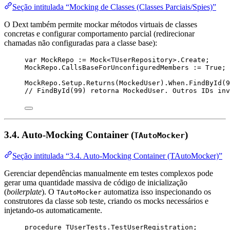
Seção intitulada “Mocking de Classes (Classes Parciais/Spies)”
O Dext também permite mockar métodos virtuais de classes
concretas e configurar comportamento parcial (redirecionar
chamadas não configuradas para a classe base):
var
 MockRepo := Mock<TUserRepository>.Create;
MockRepo.CallsBaseForUnconfiguredMembers := 
True
; 
MockRepo.Setup.Returns(MockedUser).When.FindById(
9
// FindById(99) retorna MockedUser. Outros IDs inv
3.4. Auto-Mocking Container (
)
TAutoMocker
Seção intitulada “3.4. Auto-Mocking Container (TAutoMocker)”
Gerenciar dependências manualmente em testes complexos pode
gerar uma quantidade massiva de código de inicialização
(
boilerplate
). O
automatiza isso inspecionando os
TAutoMocker
construtores da classe sob teste, criando os mocks necessários e
injetando-os automaticamente.
procedure
TUserTests.TestUserRegistration
;