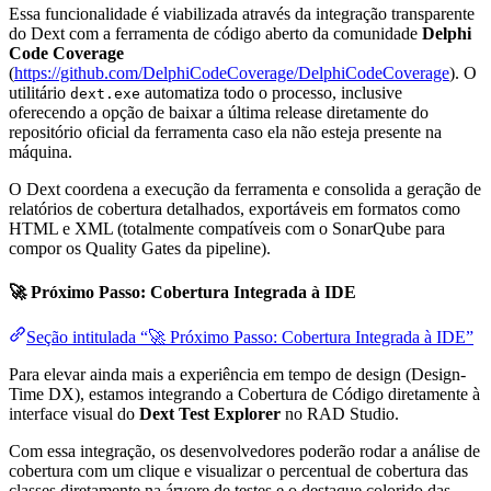
Essa funcionalidade é viabilizada através da integração transparente
do Dext com a ferramenta de código aberto da comunidade
Delphi
Code Coverage
(
https://github.com/DelphiCodeCoverage/DelphiCodeCoverage
). O
utilitário
automatiza todo o processo, inclusive
dext.exe
oferecendo a opção de baixar a última release diretamente do
repositório oficial da ferramenta caso ela não esteja presente na
máquina.
O Dext coordena a execução da ferramenta e consolida a geração de
relatórios de cobertura detalhados, exportáveis em formatos como
HTML e XML (totalmente compatíveis com o SonarQube para
compor os Quality Gates da pipeline).
🚀 Próximo Passo: Cobertura Integrada à IDE
Seção intitulada “🚀 Próximo Passo: Cobertura Integrada à IDE”
Para elevar ainda mais a experiência em tempo de design (Design-
Time DX), estamos integrando a Cobertura de Código diretamente à
interface visual do
Dext Test Explorer
no RAD Studio.
Com essa integração, os desenvolvedores poderão rodar a análise de
cobertura com um clique e visualizar o percentual de cobertura das
classes diretamente na árvore de testes e o destaque colorido das