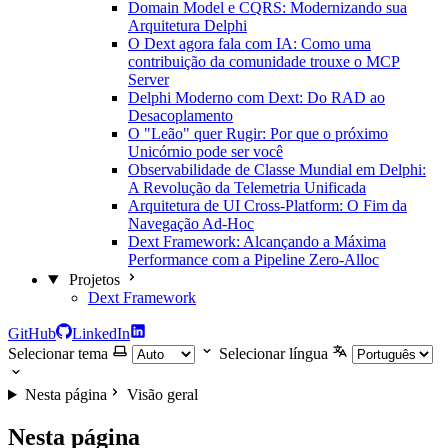
Domain Model e CQRS: Modernizando sua
Arquitetura Delphi
O Dext agora fala com IA: Como uma
contribuição da comunidade trouxe o MCP
Server
Delphi Moderno com Dext: Do RAD ao
Desacoplamento
O "Leão" quer Rugir: Por que o próximo
Unicórnio pode ser você
Observabilidade de Classe Mundial em Delphi:
A Revolução da Telemetria Unificada
Arquitetura de UI Cross-Platform: O Fim da
Navegação Ad-Hoc
Dext Framework: Alcançando a Máxima
Performance com a Pipeline Zero-Alloc
Projetos
Dext Framework
GitHub
LinkedIn
Selecionar tema
Selecionar língua
Nesta página
Visão geral
Nesta página