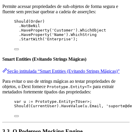
Permite acessar propriedades de sub-objetos de forma segura e
fluente sem precisar quebrar a cadeia de asserções:
Should(
Order
)
.NotBeNil
.HaveProperty(
'
Customer
'
).WhichObject
.HaveProperty(
'
Name
'
).WhichString
.StartWith(
'
Enterprise
'
);
Smart Entities (Evitando Strings Mágicas)
Seção intitulada “Smart Entities (Evitando Strings Mágicas)”
Para evitar o uso de strings mágicas ao testar propriedades de
objetos, o Dext fornece
para extrair
Prototype.Entity<T>
metadados fortemente tipados das propriedades:
var
 u := Prototype.Entity<TUser>;
Should(CurrentUser).HaveValue(u.Email, 
'
suporte@de
3.3. O Poderoso Mocking Engine