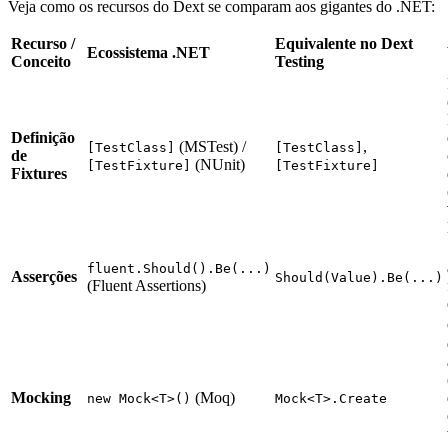
Veja como os recursos do Dext se comparam aos gigantes do .NET:
Recurso /
Equivalente no Dext
Ecossistema .NET
Conceito
Testing
Definição
(MSTest) /
,
[TestClass]
[TestClass]
de
(NUnit)
[TestFixture]
[TestFixture]
Fixtures
fluent.Should().Be(...)
Asserções
Should(Value).Be(...)
(Fluent Assertions)
Mocking
(Moq)
new Mock<T>()
Mock<T>.Create