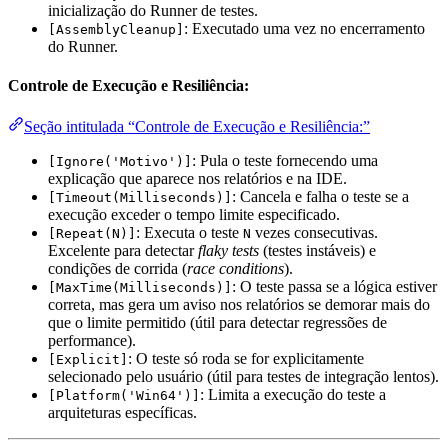
inicialização do Runner de testes.
: Executado uma vez no encerramento
[AssemblyCleanup]
do Runner.
Controle de Execução e Resiliência:
Seção intitulada “Controle de Execução e Resiliência:”
: Pula o teste fornecendo uma
[Ignore('Motivo')]
explicação que aparece nos relatórios e na IDE.
: Cancela e falha o teste se a
[Timeout(Milliseconds)]
execução exceder o tempo limite especificado.
: Executa o teste
vezes consecutivas.
[Repeat(N)]
N
Excelente para detectar
flaky tests
(testes instáveis) e
condições de corrida (
race conditions
).
: O teste passa se a lógica estiver
[MaxTime(Milliseconds)]
correta, mas gera um aviso nos relatórios se demorar mais do
que o limite permitido (útil para detectar regressões de
performance).
: O teste só roda se for explicitamente
[Explicit]
selecionado pelo usuário (útil para testes de integração lentos).
: Limita a execução do teste a
[Platform('Win64')]
arquiteturas específicas.