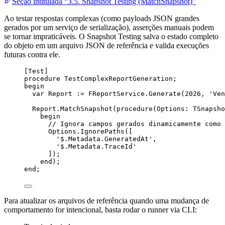
Seção intitulada “3.5. Snapshot Testing (MatchSnapshot)”
Ao testar respostas complexas (como payloads JSON grandes
gerados por um serviço de serialização), asserções manuais podem
se tornar impraticáveis. O Snapshot Testing salva o estado completo
do objeto em um arquivo JSON de referência e valida execuções
futuras contra ele.
[Test]
procedure
TestComplexReportGeneration
;
begin
var
 Report := FReportService.Generate(
2026
, 
'
Ven
Report.MatchSnapshot(procedure(Options: TSnapsho
begin
// Ignora campos gerados dinamicamente como 
Options.IgnorePaths([
'
$.Metadata.GeneratedAt
'
,
'
$.Metadata.TraceId
'
]);
end
);
end
;
Para atualizar os arquivos de referência quando uma mudança de
comportamento for intencional, basta rodar o runner via CLI: