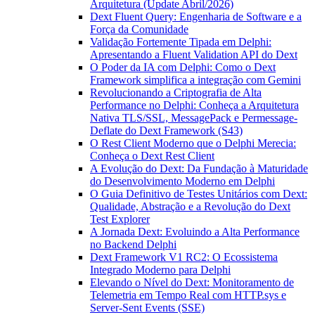
Arquitetura (Update Abril/2026)
Dext Fluent Query: Engenharia de Software e a
Força da Comunidade
Validação Fortemente Tipada em Delphi:
Apresentando a Fluent Validation API do Dext
O Poder da IA com Delphi: Como o Dext
Framework simplifica a integração com Gemini
Revolucionando a Criptografia de Alta
Performance no Delphi: Conheça a Arquitetura
Nativa TLS/SSL, MessagePack e Permessage-
Deflate do Dext Framework (S43)
O Rest Client Moderno que o Delphi Merecia:
Conheça o Dext Rest Client
A Evolução do Dext: Da Fundação à Maturidade
do Desenvolvimento Moderno em Delphi
O Guia Definitivo de Testes Unitários com Dext:
Qualidade, Abstração e a Revolução do Dext
Test Explorer
A Jornada Dext: Evoluindo a Alta Performance
no Backend Delphi
Dext Framework V1 RC2: O Ecossistema
Integrado Moderno para Delphi
Elevando o Nível do Dext: Monitoramento de
Telemetria em Tempo Real com HTTP.sys e
Server-Sent Events (SSE)