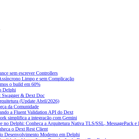
ce sem escrever Controllers
 Assíncrono Limpo e sem Complicação
amos o build em 60%
o Delphi
i: Swagger & Dext Doc
quitetura (Update Abril/2026)
Força da Comunidade
ando a Fluent Validation API do Dext
k simplifica a integração com Gemini
nce no Delphi: Conheça a Arquitetura Nativa TLS/SSL, MessagePack e
heça o Dext Rest Client
 do Desenvolvimento Moderno em Delphi