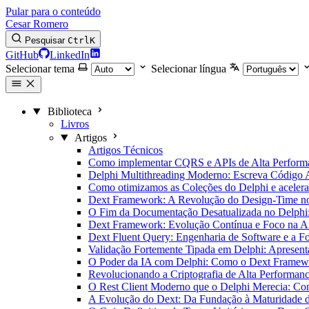
Pular para o conteúdo
Cesar Romero
Pesquisar
Ctrl
K
GitHub
LinkedIn
Selecionar tema
Selecionar língua
Biblioteca
Livros
Artigos
Artigos Técnicos
Como implementar CQRS e APIs de Alta Performan
Delphi Multithreading Moderno: Escreva Código
Como otimizamos as Coleções do Delphi e aceler
Dext Framework: A Revolução do Design-Time n
O Fim da Documentação Desatualizada no Delph
Dext Framework: Evolução Contínua e Foco na Ar
Dext Fluent Query: Engenharia de Software e a 
Validação Fortemente Tipada em Delphi: Apresent
O Poder da IA com Delphi: Como o Dext Framewor
Revolucionando a Criptografia de Alta Performa
O Rest Client Moderno que o Delphi Merecia: Con
A Evolução do Dext: Da Fundação à Maturidade