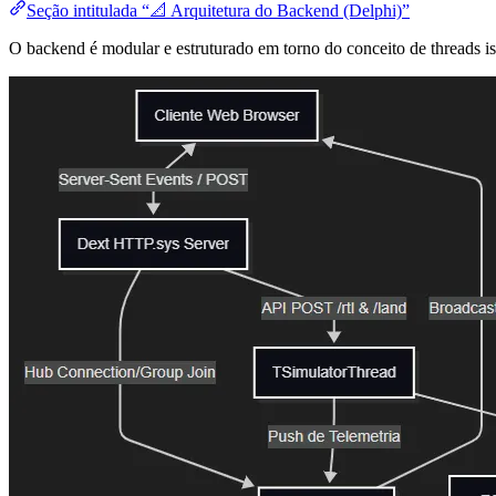
Seção intitulada “📐 Arquitetura do Backend (Delphi)”
O backend é modular e estruturado em torno do conceito de threads i