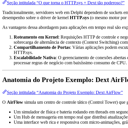
Seção intitulada “O que torna o HTTP.sys + Dext tão poderoso?”
Tradicionalmente, servidores web em Delphi dependem de sockets em m
desempenho sobre o driver de kernel
HTTP.sys
(o mesmo motor por t
As vantagens dessa abordagem para aplicações em tempo real são exp
Roteamento em Kernel
: Requisições HTTP de controle e nego
sobrecarga de alternância de contexto (Context Switching) c
Compartilhamento de Portas
: Várias aplicações podem escut
HTTP.sys.
Escalabilidade Nativa
: O gerenciamento de conexões abertas d
processar regras de negócio com baixíssimo consumo de CPU.
Anatomia do Projeto Exemplo: Dext AirF
Seção intitulada “Anatomia do Projeto Exemplo: Dext AirFlow”
O
AirFlow
simula um centro de controle tático (Control Tower) que 
Um simulador de física e bateria rodando em threads em segun
Um Hub de mensageria em tempo real que distribui atualizações 
Uma interface web rica e responsiva com micro-animações, gráfi