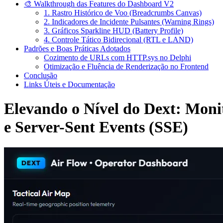
🎨 Walkthrough das Features do Dashboard V2
1. Rastro Histórico de Voo (Breadcrumbs Canvas)
2. Indicadores de Incidente Pulsantes (Warning Rings)
3. Gráficos Sparkline HUD (Battery Profile)
4. Controle Tático Bidirecional (RTL e LAND)
Padrões e Boas Práticas Adotados
Cozimento de URLs com HTTP.sys no Delphi
Otimização e Fluência de Renderização no Frontend
Conclusão
Links Úteis e Documentação
Elevando o Nível do Dext: Mon
e Server-Sent Events (SSE)