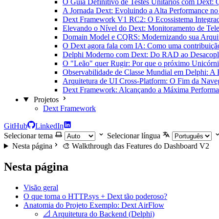
O Guia Definitivo de Testes Unitários com Dext: 
A Jornada Dext: Evoluindo a Alta Performance n
Dext Framework V1 RC2: O Ecossistema Integra
Elevando o Nível do Dext: Monitoramento de Tel
Domain Model e CQRS: Modernizando sua Arquit
O Dext agora fala com IA: Como uma contribuiçã
Delphi Moderno com Dext: Do RAD ao Desacop
O "Leão" quer Rugir: Por que o próximo Unicórni
Observabilidade de Classe Mundial em Delphi: A 
Arquitetura de UI Cross-Platform: O Fim da Nav
Dext Framework: Alcançando a Máxima Performan
Projetos
Dext Framework
GitHub
LinkedIn
Selecionar tema
Selecionar língua
Nesta página
🎨 Walkthrough das Features do Dashboard V2
Nesta página
Visão geral
O que torna o HTTP.sys + Dext tão poderoso?
Anatomia do Projeto Exemplo: Dext AirFlow
📐 Arquitetura do Backend (Delphi)