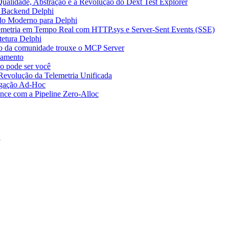
Qualidade, Abstração e a Revolução do Dext Test Explorer
o Backend Delphi
do Moderno para Delphi
emetria em Tempo Real com HTTP.sys e Server-Sent Events (SSE)
etura Delphi
o da comunidade trouxe o MCP Server
lamento
o pode ser você
Revolução da Telemetria Unificada
egação Ad-Hoc
ce com a Pipeline Zero-Alloc