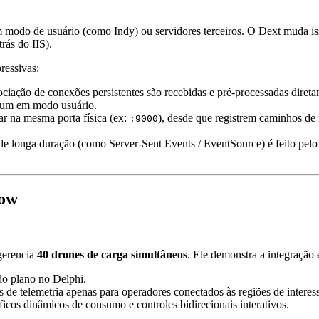
odo de usuário (como Indy) ou servidores terceiros. O Dext muda isso
rás do IIS).
ressivas:
ciação de conexões persistentes são recebidas e pré-processadas dire
omum em modo usuário.
ar na mesma porta física (ex:
), desde que registrem caminhos de 
:9000
e longa duração (como Server-Sent Events / EventSource) é feito pelo p
low
gerencia
40 drones de carga simultâneos
. Ele demonstra a integração 
do plano no Delphi.
de telemetria apenas para operadores conectados às regiões de interes
cos dinâmicos de consumo e controles bidirecionais interativos.