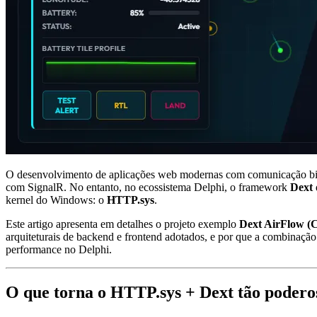
O desenvolvimento de aplicações web modernas com comunicação bid
com SignalR. No entanto, no ecossistema Delphi, o framework
Dext
kernel do Windows: o
HTTP.sys
.
Este artigo apresenta em detalhes o projeto exemplo
Dext AirFlow (
arquiteturais de backend e frontend adotados, e por que a combinaçã
performance no Delphi.
O que torna o HTTP.sys + Dext tão podero