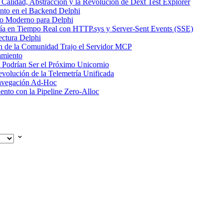
 Calidad, Abstracción y la Revolución de Dext Test Explorer
nto en el Backend Delphi
o Moderno para Delphi
ría en Tiempo Real con HTTP.sys y Server-Sent Events (SSE)
ctura Delphi
n de la Comunidad Trajo el Servidor MCP
amiento
 Podrían Ser el Próximo Unicornio
volución de la Telemetría Unificada
 Navegación Ad-Hoc
to con la Pipeline Zero-Alloc