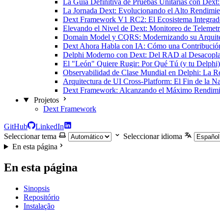
La Guía Definitiva de Pruebas Unitarias con Dext:
La Jornada Dext: Evolucionando el Alto Rendimie
Dext Framework V1 RC2: El Ecosistema Integrad
Elevando el Nivel de Dext: Monitoreo de Telemet
Domain Model y CQRS: Modernizando su Arquite
Dext Ahora Habla con IA: Cómo una Contribució
Delphi Moderno con Dext: Del RAD al Desacopl
El "León" Quiere Rugir: Por Qué Tú (y tu Delphi)
Observabilidad de Clase Mundial en Delphi: La Re
Arquitectura de UI Cross-Platform: El Fin de la
Dext Framework: Alcanzando el Máximo Rendimien
Projetos
Dext Framework
GitHub
LinkedIn
Seleccionar tema
Seleccionar idioma
En esta página
En esta página
Sinopsis
Repositório
Instalação