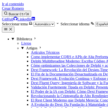
Ir al contenido
Cesar Romero
Buscar
Ctrl
K
GitHub
LinkedIn
Seleccionar tema
Seleccionar idioma
Biblioteca
Livros
Artigos
Artículos Técnicos
Como implementar CQRS e APIs de Alta Performan
Delphi Multithreading Moderno: Escriba Código 
Cómo optimizamos las Colecciones de Delphi y a
Dext Framework: La Revolución del Design-Time
El Fin de la Documentación Desactualizada en D
Dext Framework: Evolución Continua y Enfoque na
Dext Fluent Query: Ingeniería de Software y la F
Validación Fuertemente Tipada en Delphi: Present
El Poder de la IA con Delphi: Cómo Dext Framewo
Revolucionando la Criptografía de Alto Rendimi
El Rest Client Moderno que Delphi Merecía: Cono
A Evolução do Dext: Da Fundação à Maturidade