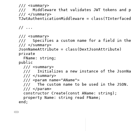
/// <summary>
///   Middleware that validates JWT tokens and p
/// </summary>
TJwtAuthenticationMiddleware = 
class
(TInterfaced
// ...
/// <summary>
///   Specifies a custom name for a field in the
/// </summary>
JsonNameAttribute = 
class
(DextJsonAttribute)
private
FName: 
string
;
public
/// <summary>
///   Initializes a new instance of the JsonNa
/// </summary>
/// <param name="AName">
///   The custom name to be used in the JSON.
/// </param>
constructor
Create
(
const
 AName: 
string
);
property
Name
: 
string
read
 FName;
end
;