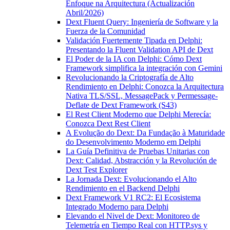
Enfoque na Arquitectura (Actualización
Abril/2026)
Dext Fluent Query: Ingeniería de Software y la
Fuerza de la Comunidad
Validación Fuertemente Tipada en Delphi:
Presentando la Fluent Validation API de Dext
El Poder de la IA con Delphi: Cómo Dext
Framework simplifica la integración con Gemini
Revolucionando la Criptografía de Alto
Rendimiento en Delphi: Conozca la Arquitectura
Nativa TLS/SSL, MessagePack y Permessage-
Deflate de Dext Framework (S43)
El Rest Client Moderno que Delphi Merecía:
Conozca Dext Rest Client
A Evolução do Dext: Da Fundação à Maturidade
do Desenvolvimento Moderno em Delphi
La Guía Definitiva de Pruebas Unitarias con
Dext: Calidad, Abstracción y la Revolución de
Dext Test Explorer
La Jornada Dext: Evolucionando el Alto
Rendimiento en el Backend Delphi
Dext Framework V1 RC2: El Ecosistema
Integrado Moderno para Delphi
Elevando el Nivel de Dext: Monitoreo de
Telemetría en Tiempo Real con HTTP.sys y