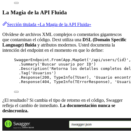
La Magia de la API Fluida
Sección titulada «La Magia de la API Fluida»
Olvídese de archivos XML complejos o comentarios gigantescos
que contaminan el código. Dext utiliza una
DSL (Domain Specific
Language) fluida
y atributos modernos. Usted documenta la
intención del endpoint en el momento en que lo define:
SwaggerEndpoint.
From
(App.MapGet(
'
/api/users/{id}
'
,
.Summary(
'
Buscar usuario por ID
'
)
.Description(
'
Retorna los detalles completos del
.Tag(
'
Usuarios
'
)
.Response(
200
, TypeInfo(TUser), 
'
Usuario encontr
.Response(
404
, TypeInfo(TErrorResponse), 
'
Usuari
¿El resultado? Si cambia el tipo de retorno en el código, Swagger
refleja el cambio de inmediato.
La documentación nunca se
desincroniza.