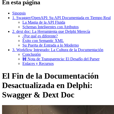
En esta página
Sinopsis
1. Swagger/OpenAPI: Su API Documentada en Tiempo Real
La Magia de la API Fluida
Schemas Inteligentes con Atributos
2. dext doc: La Herramienta que Delphi Merecía
¿Por qué es diferente?
Éxito con Semantic XML
Su Puerta de Entrada a lo Moderno
3. Workflow Integrado: La Cultura de la Documentación
Conclusión
🚧 Nota de Transparencia: El Desafío del Parser
Enlaces y Recursos
El Fin de la Documentación
Desactualizada en Delphi:
Swagger & Dext Doc