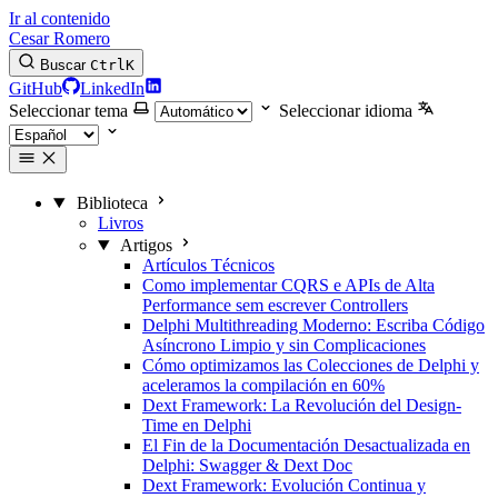
Ir al contenido
Cesar Romero
Buscar
Ctrl
K
GitHub
LinkedIn
Seleccionar tema
Seleccionar idioma
Biblioteca
Livros
Artigos
Artículos Técnicos
Como implementar CQRS e APIs de Alta
Performance sem escrever Controllers
Delphi Multithreading Moderno: Escriba Código
Asíncrono Limpio y sin Complicaciones
Cómo optimizamos las Colecciones de Delphi y
aceleramos la compilación en 60%
Dext Framework: La Revolución del Design-
Time en Delphi
El Fin de la Documentación Desactualizada en
Delphi: Swagger & Dext Doc
Dext Framework: Evolución Continua y